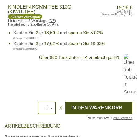
KINDLEIN KOMM TEE 310G
19,58 €
(KIWU-TEE)
exkl. MwSt.
(Preis pro 1kg:
63,16 €
)
Sofort verfügbar
Lieferzeit:
1-2 Werktage (
DE
)
Hersteller:
Hofapotheke St. Afra
Kaufen Sie
2
je
18,60 €
und
sparen Sie 5.02%
(Preis pro 1kg:
60,00 €
)
Kaufen Sie
3
je
17,62 €
und
sparen Sie 10.03%
(Preis pro 1kg:
56,84 €
)
Über 660 Teekräuter in Arzneibuchqualität
X
Preise exkl. MwSt.
exkl. Versand
ARTIKELBESCHREIBUNG