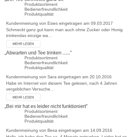
Produktsortiment
Bedienerfreundlichkeit
Produktqualität
Kundenmeinung von
Esies
eingetragen am 09.03.2017
Schmeckt ganz gut kann man auch ohne Zucker oder Honig
trinkendas einzige wa…
MEHR LESEN
„
Abwarten und Tee trinken ......
”
Produktsortiment
Bedienerfreundlichkeit
Produktqualität
Kundenmeinung von
Sara
eingetragen am 20.10.2016
Habe im Internet von diesem Tee gelesen, nach 4 Jahren
vergeblichen Versuche…
MEHR LESEN
„
Bei mir hat es leider nicht funktioniert
”
Produktsortiment
Bedienerfreundlichkeit
Produktqualität
Kundenmeinung von
Besa
eingetragen am 14.09.2016
Hallo, ich habe den Tee ca. 4 Monate getrunken. Leider hat es