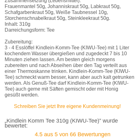
Zusammensetzung (Lebensmittel):
Frauenmantel 50g, Johanniskraut 50g, Labkraut 50g,
Schafgarbenkraut 50g, Weiße Taubnessel 10g,
Storchenschnabelkraut 50g, Steinkleekraut 50g.
Inhalt: 310g
Darreichungsform: Tee
Zubereitung:
3 - 4 Esslöffel Kindlein-Komm-Tee (KIWU-Tee) mit 1 Liter
kochendem Wasser übergießen und zugedeckt 7 bis 10
Minuten ziehen lassen. Am besten gleich morgens
zubereiten und nach Abseihen über den Tag verteilt aus
einer Thermoskanne trinken. Kindlein-Komm-Tee (KIWU-
Tee) schmeckt warm besser, kann aber auch kalt getrunken
werden. Als Genuß-Tee darf Kindlein-Komm-Tee (KIWU-
Tee) auch gerne mit Säften gemischt oder mit Honig
gesüßt werden.
Schreiben Sie jetzt Ihre eigene Kundenmeinung!
„Kindlein Komm Tee 310g (KIWU-Tee)” wurde
bewertet:
4.5
aus
5
von
66
Bewertungen