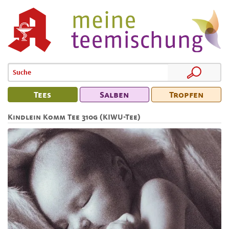
Tees
Salben
Tropfen
Kindlein Komm Tee 310g (KIWU-Tee)