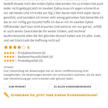
bestellt.Musste mich den ersten Zyklus überwinden Ihn zu trinken.Hat auch
leider nicht geklappt.Jetzt im zweiten Zyklus,muss ich sagen schmeckt er
mir viel besser.Und Ich trinke am Tag 2 liter davon.Hab mich super daran
gewöhnt, und nachdem ich immer sehr wenig getrunken hab,bemerkte ich
das er mir richtig gut tut.Jetzt hoffe ich das er mir im zweiten Zyklus
hilft.Wunder darf man nicht erwarten.Und wenn er mir nur gut tut , erfüllt
er auch seinen Zweck.Werde Ihn weiter trinken, und nochmal
kaufen.Wünsche allen die den gleichen Wunsch haben wie ich alles .Gute,
und viel Glück.Gebt die Hoffnung nicht auf.
4
Produktsortiment (4)
Bedienerfreundlichkeit (4)
Produktqualität (4)
Hinweis:
Eine Überprüfung der Bewertungen hat vor deren Veröffentlichung nicht
stattgefunden. Die Bewertungen könnten von Verbrauchern stammen, die die Ware
oder Dienstleistung gar nicht erworben oder genutzt haben.
ZUM PRODUKT
ZU ALLEN KUNDENMEINUNGEN
Schreiben Sie jetzt Ihre eigene Kundenmeinung!