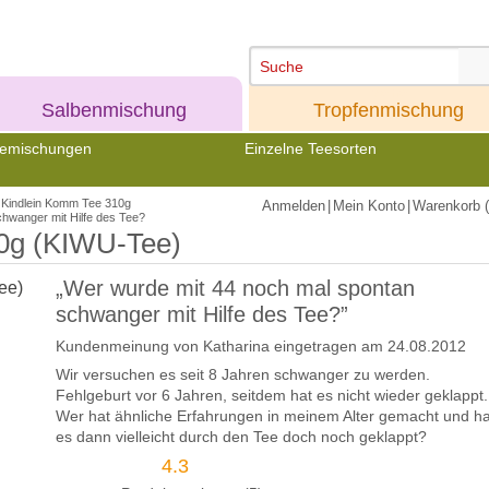
Meine
Meine
Salbenmischung
Tropfenmischung
emischungen
Einzelne Teesorten
Kindlein Komm Tee 310g
Anmelden
|
Mein Konto
|
Warenkorb (
hwanger mit Hilfe des Tee?
0g (KIWU-Tee)
„Wer wurde mit 44 noch mal spontan
schwanger mit Hilfe des Tee?”
Kundenmeinung von
Katharina
eingetragen am 24.08.2012
Wir versuchen es seit 8 Jahren schwanger zu werden.
Fehlgeburt vor 6 Jahren, seitdem hat es nicht wieder geklappt.
Wer hat ähnliche Erfahrungen in meinem Alter gemacht und ha
es dann vielleicht durch den Tee doch noch geklappt?
4.3