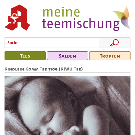
Tees
Salben
Tropfen
Kindlein Komm Tee 310g (KIWU-Tee)