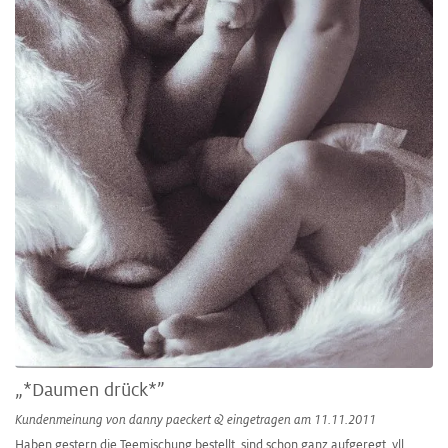
„*Daumen drück*”
Kundenmeinung von
danny paeckert &
eingetragen am 11.11.2011
Haben gestern die Teemischung bestellt, sind schon ganz aufgeregt. vll