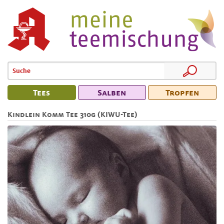
Tees
Salben
Tropfen
Kindlein Komm Tee 310g (KIWU-Tee)