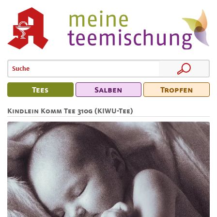
Tees
Salben
Tropfen
Kindlein Komm Tee 310g (KIWU-Tee)