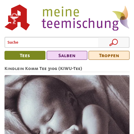
Tees
Salben
Tropfen
Kindlein Komm Tee 310g (KIWU-Tee)