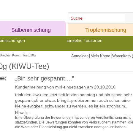
Meine
Meine
Salbenmischung
Tropfenmischung
emischungen
Einzelne Teesorten
Kindlein Komm Tee 310g
Anmelden
|
Mein Konto
|
Warenkorb (
0g (KIWU-Tee)
„Bin sehr gespannt....”
Kundenmeinung von
miri
eingetragen am 20.10.2010
trink den kiwu-tee jetzt seit letzten sonntag und bin schon sehr
gespannt,ob er etwas bringt...probieren nun auch schon eine
kleine ewigkeit, schwanger zu werden. es ist ein strohhalm...
Hinweis:
Eine Überprüfung der Bewertungen hat vor deren Veröffentlichung nicht
stattgefunden. Die Bewertungen könnten von Verbrauchern stammen, di
die Ware oder Dienstleistung gar nicht erworben oder genutzt haben.