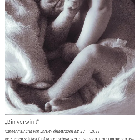
„Bin verwirrt”
Kundenmeinung von
Loreley
eingetragen am 28.11.2011
Versuchen seit fast fünf Jahren schwanger zu werden. Trotz Hormonen usw.