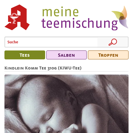
Tees
Salben
Tropfen
Kindlein Komm Tee 310g (KIWU-Tee)