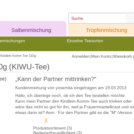
Meine
Meine
Salbenmischung
Tropfenmischung
emischungen
Einzelne Teesorten
Kindlein Komm Tee 310g
Anmelden
|
Mein Konto
|
Warenkorb (
0g (KIWU-Tee)
„Kann der Partner mittrinken?”
Kundenmeinung von
yosemita
eingetragen am 19.03.2013
Hallo, ich überlege noch, ob ich den Tee bestellen möchte.
Kann mein Partner den Kindlein-Komm-Tee auch trinken oder
wäre das nicht so gut für ihn, weil ja Frauenmantelkraut und s
etwas darin ist? Anm.: Für den Partner gibt es die "M"-Version 
3
Produktsortiment (3)
Bedienerfreundlichkeit (3)