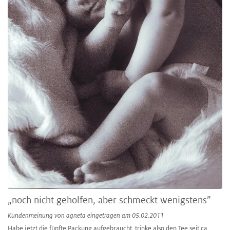
„noch nicht geholfen, aber schmeckt wenigstens”
Kundenmeinung von
agneta
eingetragen am 05.02.2011
Habe jetzt die fünfte Packung aufgebraucht, trinke also den Tee seit ca.