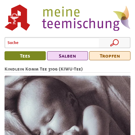
Tees
Salben
Tropfen
Kindlein Komm Tee 310g (KIWU-Tee)