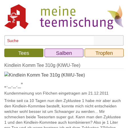
Tees
Salben
Tropfen
Kindlein Komm Tee 310g (KIWU-Tee)
„._._._”
Kundenmeinung von
Flöchen
eingetragen am 21.12.2011
Trinke seit ca 10 Tagen nun den Zyklustee 1 habe mir aber auch
den Kindlein-Kommtee bestellt, konnte mich nicht entscheiden
welcher wohl besser ist um Schwanger zu werden... Mir
schmecken beide Teesorten super gut. Kann man den Zyklustee
1 und den Kindlein-Kommtee auch kombinieren? Also je 1 Liter
pro Tag und ab wann beginne ich mit dem Zyklustee 2?Vielen