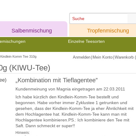
Meine
Meine
Salbenmischung
Tropfenmischung
emischungen
Einzelne Teesorten
Kindlein Komm Tee 310g
Anmelden
|
Mein Konto
|
Warenkorb (
0g (KIWU-Tee)
„Kombination mit Tieflagentee”
Kundenmeinung von
Magnia
eingetragen am 22.03.2011
Ich habe kürzlich den Kindlein-Komm-Tee bestellt und
begonnen. Habe vorher immer Zyklustee 1 getrunken und
gesehen, dass der Kindlein-Komm-Tee ja eher Ähnlichkeit mit
dem Hochlagentee hat. Kindlein-Komm-Tee kann man mit
Hochlagentee kombinieren.PS.: Ich kombiniere den Tee mit
Saft. Dann schmeckt er super!!
Hinweis: