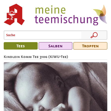
Tees
Salben
Tropfen
Kindlein Komm Tee 310g (KIWU-Tee)