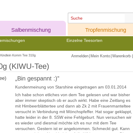
Meine
Meine
Salbenmischung
Tropfenmischung
emischungen
Einzelne Teesorten
Kindlein Komm Tee 310g
Anmelden
|
Mein Konto
|
Warenkorb (
0g (KIWU-Tee)
„Bin gespannt :)”
Kundenmeinung von
Starshine
eingetragen am 03.01.2014
Ich habe schon etliches von dem Tee gelesen und war bisher
aber immer skeptisch ob er auch wirkt. Habe eine Zeitlang es
mit Himbeerblättertee und dann ab Zk 2 mit Frauenmanteltee
versucht in Verbindung mit Mönchspfeffer. Hat sogar geklappt,
hatte leider in der 8. SSW eine Fehlgeburt. Nun versuchen wir
es wieder und diesmal möchte ich es nur mit dem Tee
versuchen. Gestern ist er angekommen. Schmeckt gut. Kann