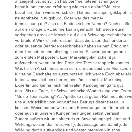
anzeigenhips, sorry, ich hab bei "meineteemischung.de"
bestellt, hat jemand erfahrung wie es da abläuft?Ja, erst
bezahlen, dann wirds verschickt. Hat bei mir super geklappt. Is
ne Apotheke in Augsburg. Oder war das meine-
teemischung.de? also mit Bindestrich im Namen? Noch schön
auf die richtige URL aufmerksam gemacht. Ich werde eure
verlogenen dreckige Masche auf allen Schwangerschaftsforen
verbreiten! Wirklich interessant, dass die User, die hunderte
oder tausende Beiträge geschrieben haben keinen Erfolg mit
dem Tee hatten und alle begeisterten Schwangeren gerade
zum ersten Mal posten. Euer Marketingplan scheint ja
aufzugehen, wenn ihr den Preis des Tees verdoppeln konntet.
Was für ein Arsch muss man sein, um das Leid von Menschen
für seine Geschäfte so auszunutzen!!!Ich werde Euch aber ein
fettes Umsatztief bescheren, bin nämlich selbst Marketing-
Expertin und kenne mich mit viralen Kampagnen ganz gut
aus...Bis die Tage, ihr Schweinebacken!Anmerkung vom Team
"Meine-Teemischung":Als Apotheke mit gutem Ruf möchten wi
uns ausdrücklich vom Vorwurf des Betrugs distanzieren. In
keinster Weise haben wir eigene Bewertungen auf Internetfor
oder auch in unseren Kundenmeinungen selbst verfasst.
Zudem äußern wir uns nirgends zu Anwendungsgebieten und
Wirkungsweisen der Tees, weil jede Aussage und damit jede
Wirkung durch aufwendige und kostenintensive klinische