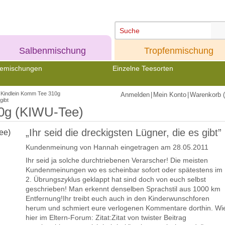
Meine
Meine
Salbenmischung
Tropfenmischung
emischungen
Einzelne Teesorten
Kindlein Komm Tee 310g
Anmelden
|
Mein Konto
|
Warenkorb (
gibt
0g (KIWU-Tee)
„Ihr seid die dreckigsten Lügner, die es gibt”
Kundenmeinung von
Hannah
eingetragen am 28.05.2011
Ihr seid ja solche durchtriebenen Verarscher! Die meisten
Kundenmeinungen wo es scheinbar sofort oder spätestens im
2. Übrungszyklus geklappt hat sind doch von euch selbst
geschrieben! Man erkennt denselben Sprachstil aus 1000 km
Entfernung!Ihr treibt euch auch in den Kinderwunschforen
herum und schmiert eure verlogenen Kommentare dorthin. Wi
hier im Eltern-Forum: Zitat:Zitat von twister Beitrag