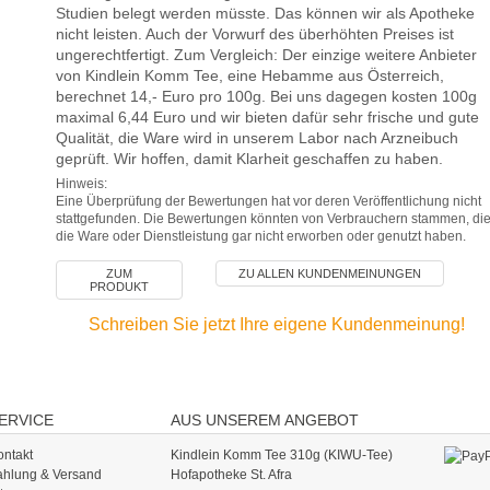
Studien belegt werden müsste. Das können wir als Apotheke
nicht leisten. Auch der Vorwurf des überhöhten Preises ist
ungerechtfertigt. Zum Vergleich: Der einzige weitere Anbieter
von Kindlein Komm Tee, eine Hebamme aus Österreich,
berechnet 14,- Euro pro 100g. Bei uns dagegen kosten 100g
maximal 6,44 Euro und wir bieten dafür sehr frische und gute
Qualität, die Ware wird in unserem Labor nach Arzneibuch
geprüft. Wir hoffen, damit Klarheit geschaffen zu haben.
Hinweis:
Eine Überprüfung der Bewertungen hat vor deren Veröffentlichung nicht
stattgefunden. Die Bewertungen könnten von Verbrauchern stammen, di
die Ware oder Dienstleistung gar nicht erworben oder genutzt haben.
ZUM
ZU ALLEN KUNDENMEINUNGEN
PRODUKT
Schreiben Sie jetzt Ihre eigene Kundenmeinung!
ERVICE
AUS UNSEREM ANGEBOT
ontakt
Kindlein Komm Tee 310g (KIWU-Tee)
ahlung & Versand
Hofapotheke St. Afra