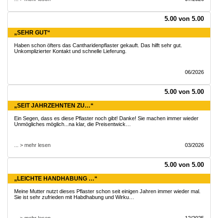
5.00 von 5.00
„SEHR GUT“
Haben schon öfters das Cantharidenpflaster gekauft. Das hilft sehr gut.
Unkomplizierter Kontakt und schnelle Lieferung.
06/2026
5.00 von 5.00
„SEIT JAHRZEHNTEN ZU…“
Ein Segen, dass es diese Pflaster noch gibt! Danke! Sie machen immer wieder
Unmögliches möglich...na klar, die Preisentwick…
... > mehr lesen
03/2026
5.00 von 5.00
„LEICHTE HANDHABUNG …“
Meine Mutter nutzt dieses Pflaster schon seit einigen Jahren immer wieder mal.
Sie ist sehr zufrieden mit Habdhabung und Wirku…