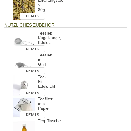
Erkältungstee
V
80g
DETAILS
NÜTZLICHES ZUBEHÖR
Teesieb
Kugelzange,
Edelsta…
DETAILS
Teesieb
mit
Griff
DETAILS
Tee-
Ei,
Edelstahl
DETAILS
Teefilter
aus
Papier
DETAILS
Tropfflasche