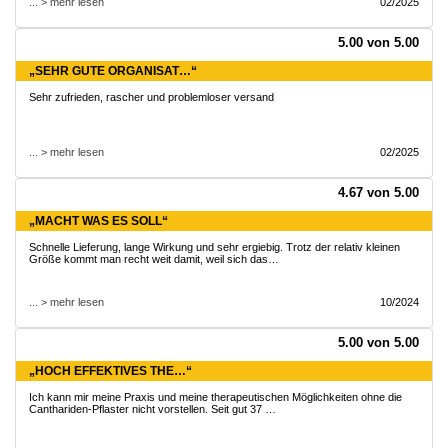
... > mehr lesen
02/2025
5.00 von 5.00
„SEHR GUTE ORGANISAT…“
Sehr zufrieden, rascher und problemloser versand
... > mehr lesen
02/2025
4.67 von 5.00
„MACHT WAS ES SOLL“
Schnelle Lieferung, lange Wirkung und sehr ergiebig. Trotz der relativ kleinen
Größe kommt man recht weit damit, weil sich das…
... > mehr lesen
10/2024
5.00 von 5.00
„HOCH EFFEKTIVES THE…“
Ich kann mir meine Praxis und meine therapeutischen Möglichkeiten ohne die
Canthariden-Pflaster nicht vorstellen. Seit gut 37 …