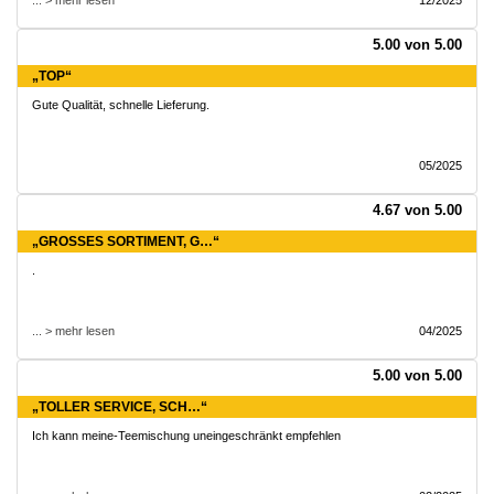
... > mehr lesen
12/2025
5.00 von 5.00
„TOP“
Gute Qualität, schnelle Lieferung.
05/2025
4.67 von 5.00
„GROSSES SORTIMENT, G…“
.
... > mehr lesen
04/2025
5.00 von 5.00
„TOLLER SERVICE, SCH…“
Ich kann meine-Teemischung uneingeschränkt empfehlen