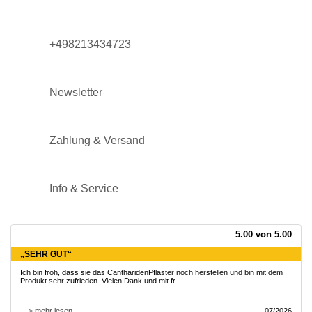
+498213434723
Newsletter
Zahlung & Versand
Info & Service
5.00 von 5.00
„SEHR GUT“
Ich bin froh, dass sie das CantharidenPflaster noch herstellen und bin mit dem
Produkt sehr zufrieden. Vielen Dank und mit fr…
... > mehr lesen
07/2026