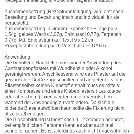
Rezepturherstellung lt. Vorschrift Hagers Handbuch.
Zusammensetzung (Rezepturanfertigung: wird erst nach
Bestellung und Bezahlung frisch und individuell für sie
hergestellt):
Zusammensetzung in Gramm: Spanische Fliege pulv.
1,54g, gelbes Wachs 3,07g, Erdnussöl 0,77g, Terpentin
0,77g, M.f. Emplastrum auf Textil 9 x 12 cm.
Rezepturzubereitung nach Vorschrift des DAB 6.
Anwendung:
Die betroffene Hautstelle muss vor der Anwendung des
Cantharidenpflasters mit Wundbenzin oder Alkohol
gereinigt werden. Anschliessend wird das Pflaster auf die
gewünschte Größe zugeschnitten und aufgelegt. Da das
Pflaster selbst keinen Klebstoff enthält muss es mittels
einer Kompresse und eines Klebepflasters ( Leukotape
oder ähnlichem ) fixiert werden um ein Verrutschen
während der Anwendung zu verhindern. Da sich die
bildende Blase aufwölben kann sollte die Fixierung nicht
allzu straff erfolgen.
Die Blasenbildung ist meist nach 8-12 Stunden beendet,
bei empfindlichen Personen kann es aber auch mal
schneller gehen. Es ist allerdings auch nicht ungewöhnlich