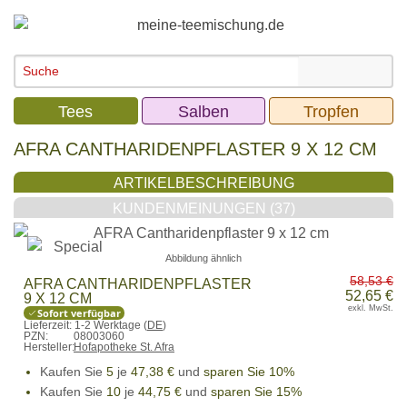
Tees
Salben
Tropfen
AFRA CANTHARIDENPFLASTER 9 X 12 CM
ARTIKELBESCHREIBUNG
KUNDENMEINUNGEN (37)
Abbildung ähnlich
58,53 €
AFRA CANTHARIDENPFLASTER
52,65 €
9 X 12 CM
exkl. MwSt.
Sofort verfügbar
Lieferzeit:
1-2 Werktage (
DE
)
PZN:
08003060
Hersteller:
Hofapotheke St. Afra
Kaufen Sie
5
je
47,38 €
und
sparen Sie 10%
Kaufen Sie
10
je
44,75 €
und
sparen Sie 15%