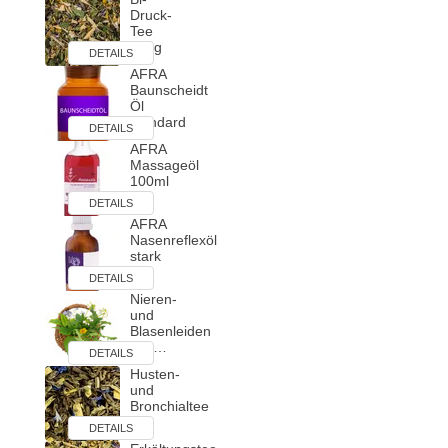
Druck-
Tee
200g
DETAILS
AFRA
Baunscheidt
Öl
standard
DETAILS
AFRA
Massageöl
100ml
DETAILS
AFRA
Nasenreflexöl
stark
DETAILS
Nieren-
und
Blasenleiden
nac…
DETAILS
Husten-
und
Bronchialtee
I …
DETAILS