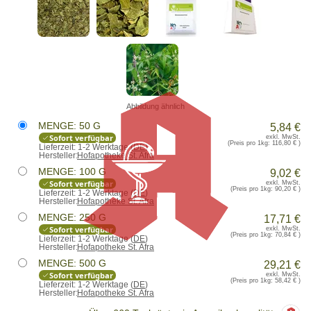
Abbildung ähnlich
MENGE: 50 G
5,84 €
Sofort verfügbar
exkl. MwSt.
(Preis pro 1kg:
116,80 €
)
Lieferzeit:
1-2 Werktage (
DE
)
Hersteller:
Hofapotheke St. Afra
MENGE: 100 G
9,02 €
Sofort verfügbar
exkl. MwSt.
(Preis pro 1kg:
90,20 €
)
Lieferzeit:
1-2 Werktage (
DE
)
Hersteller:
Hofapotheke St. Afra
MENGE: 250 G
17,71 €
Sofort verfügbar
exkl. MwSt.
(Preis pro 1kg:
70,84 €
)
Lieferzeit:
1-2 Werktage (
DE
)
Hersteller:
Hofapotheke St. Afra
MENGE: 500 G
29,21 €
Sofort verfügbar
exkl. MwSt.
(Preis pro 1kg:
58,42 €
)
Lieferzeit:
1-2 Werktage (
DE
)
Hersteller:
Hofapotheke St. Afra