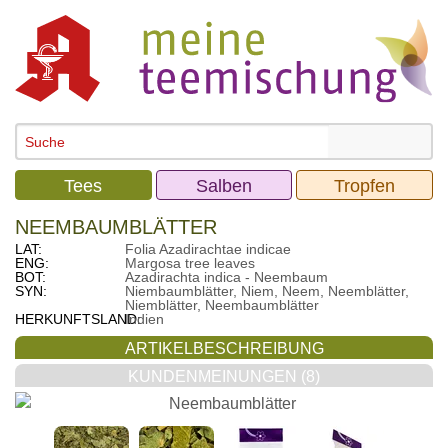
Tees
Salben
Tropfen
NEEMBAUMBLÄTTER
LAT:
Folia Azadirachtae indicae
ENG:
Margosa tree leaves
BOT:
Azadirachta indica - Neembaum
SYN:
Niembaumblätter, Niem, Neem, Neemblätter,
Niemblätter, Neembaumblätter
HERKUNFTSLAND:
Indien
ARTIKELBESCHREIBUNG
KUNDENMEINUNGEN (8)