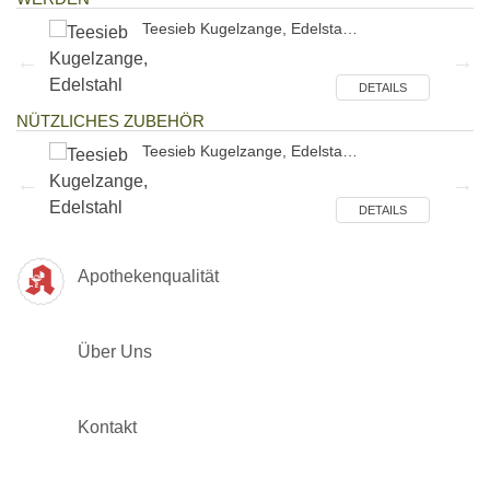
Teesieb Kugelzange, Edelsta…
ILS
DETAILS
NÜTZLICHES ZUBEHÖR
Teesieb Kugelzange, Edelsta…
ILS
DETAILS
Apothekenqualität
Über Uns
Kontakt