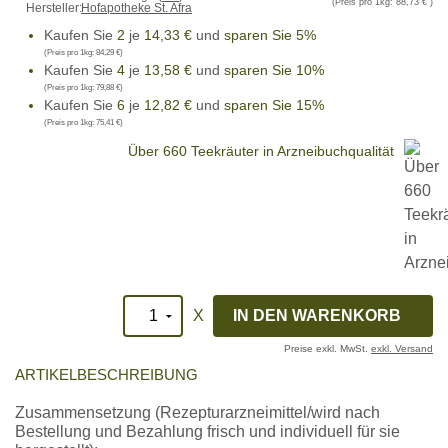
(Preis pro 1kg:
88,73 €
)
Hersteller:
Hofapotheke St. Afra
Kaufen Sie
2
je
14,33 €
und
sparen Sie 5%
(Preis pro 1kg:
84,29 €
)
Kaufen Sie
4
je
13,58 €
und
sparen Sie 10%
(Preis pro 1kg:
79,88 €
)
Kaufen Sie
6
je
12,82 €
und
sparen Sie 15%
(Preis pro 1kg:
75,41 €
)
Über 660 Teekräuter in Arzneibuchqualität
X
Preise exkl. MwSt.
exkl. Versand
ARTIKELBESCHREIBUNG
Zusammensetzung (Rezepturarzneimittel/wird nach
Bestellung und Bezahlung frisch und individuell für sie