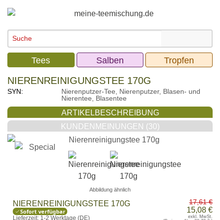
Tees
Salben
Tropfen
NIERENREINIGUNGSTEE 170G
SYN:
Nierenputzer-Tee, Nierenputzer, Blasen- und
Nierentee, Blasentee
ARTIKELBESCHREIBUNG
KUNDENMEINUNGEN (30)
Abbildung ähnlich
17,61 €
NIERENREINIGUNGSTEE 170G
15,08 €
Sofort verfügbar
exkl. MwSt.
Lieferzeit:
1-2 Werktage (
DE
)