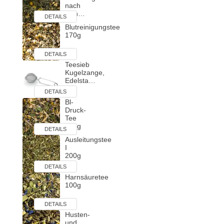
nach
Ren…
DETAILS
Blutreinigungstee
170g
DETAILS
Teesieb
Kugelzange,
Edelsta…
DETAILS
Bl-
Druck-
Tee
200g
DETAILS
Ausleitungstee
I
200g
DETAILS
Harnsäuretee
100g
DETAILS
Husten-
und