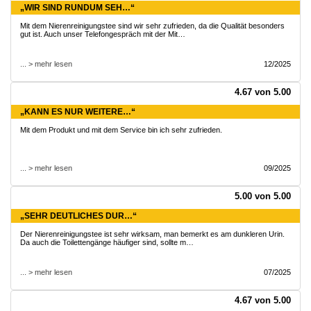
„WIR SIND RUNDUM SEH…“
Mit dem Nierenreinigungstee sind wir sehr zufrieden, da die Qualität besonders
gut ist. Auch unser Telefongespräch mit der Mit…
... > mehr lesen
12/2025
4.67 von 5.00
„KANN ES NUR WEITERE…“
Mit dem Produkt und mit dem Service bin ich sehr zufrieden.
... > mehr lesen
09/2025
5.00 von 5.00
„SEHR DEUTLICHES DUR…“
Der Nierenreinigungstee ist sehr wirksam, man bemerkt es am dunkleren Urin.
Da auch die Toilettengänge häufiger sind, sollte m…
... > mehr lesen
07/2025
4.67 von 5.00