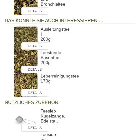
Bronchialtee
I …
DETAILS
DAS KÖNNTE SIE AUCH INTERESSIEREN …
Ausleitungstee
I
200g
DETAILS
Teestunde
Basentee
200g
DETAILS
Leberreinigungstee
170g
DETAILS
NÜTZLICHES ZUBEHÖR
Teesieb
Kugelzange,
Edelsta…
DETAILS
Teesieb
mit