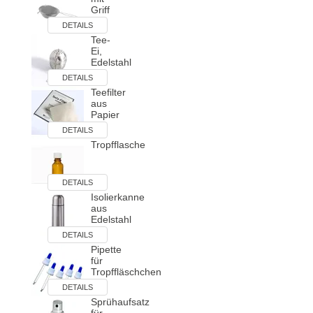
Griff
DETAILS
Tee-
Ei,
Edelstahl
DETAILS
Teefilter
aus
Papier
DETAILS
Tropfflasche
DETAILS
Isolierkanne
aus
Edelstahl
DETAILS
Pipette
für
Tropffläschchen
DETAILS
Sprühaufsatz