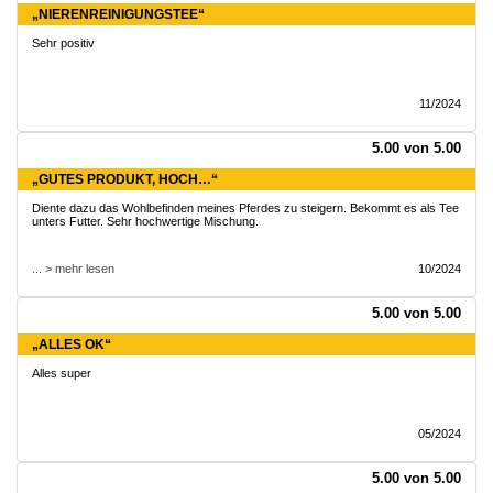
„NIERENREINIGUNGSTEE“
Sehr positiv
11/2024
5.00 von 5.00
„GUTES PRODUKT, HOCH…“
Diente dazu das Wohlbefinden meines Pferdes zu steigern. Bekommt es als Tee
unters Futter. Sehr hochwertige Mischung.
... > mehr lesen
10/2024
5.00 von 5.00
„ALLES OK“
Alles super
05/2024
5.00 von 5.00