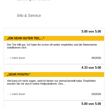
Info & Service
5.00 von 5.00
„EIN SEHR GUTER TEE,…“
Der Tee hilft gut. Ich habe ihn schon oft weiter empfohlen und die Nietenwerte
stabilisieren sich.
... > mehr lesen
05/2026
4.33 von 5.00
„SEHR POSITIV.“
Viel kann ich nicht sagen, weil ich bisher nur einmal bestellt habe. Empfohlen
wurden Sie mir durch meine Heilpraktikerin. Des…
... > mehr lesen
03/2026
5.00 von 5.00