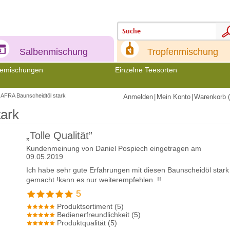
Meine
Meine
Salbenmischung
Tropfenmischung
emischungen
Einzelne Teesorten
AFRA Baunscheidtöl stark
Anmelden
|
Mein Konto
|
Warenkorb (
ark
„Tolle Qualität”
Kundenmeinung von
Daniel Pospiech
eingetragen am
09.05.2019
Ich habe sehr gute Erfahrungen mit diesen Baunscheidöl stark
gemacht !kann es nur weiterempfehlen. !!
5
Produktsortiment (5)
Bedienerfreundlichkeit (5)
Produktqualität (5)