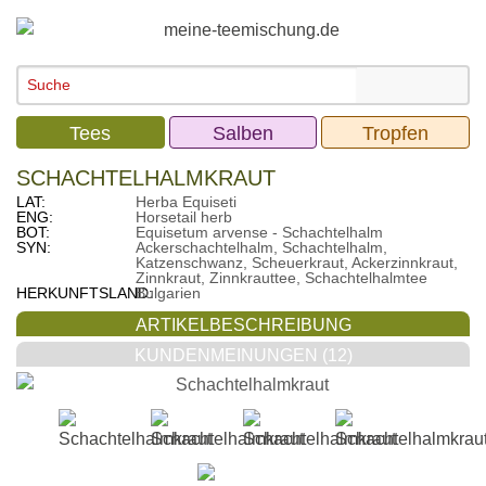
Tees
Salben
Tropfen
SCHACHTELHALMKRAUT
LAT:
Herba Equiseti
ENG:
Horsetail herb
BOT:
Equisetum arvense - Schachtelhalm
SYN:
Ackerschachtelhalm, Schachtelhalm,
Katzenschwanz, Scheuerkraut, Ackerzinnkraut,
Zinnkraut, Zinnkrauttee, Schachtelhalmtee
HERKUNFTSLAND:
Bulgarien
ARTIKELBESCHREIBUNG
KUNDENMEINUNGEN (12)