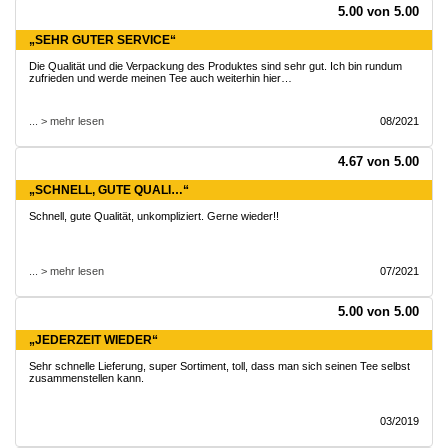
5.00 von 5.00
„SEHR GUTER SERVICE“
Die Qualität und die Verpackung des Produktes sind sehr gut. Ich bin rundum
zufrieden und werde meinen Tee auch weiterhin hier…
... > mehr lesen
08/2021
4.67 von 5.00
„SCHNELL, GUTE QUALI…“
Schnell, gute Qualität, unkompliziert. Gerne wieder!!
... > mehr lesen
07/2021
5.00 von 5.00
„JEDERZEIT WIEDER“
Sehr schnelle Lieferung, super Sortiment, toll, dass man sich seinen Tee selbst
zusammenstellen kann.
03/2019