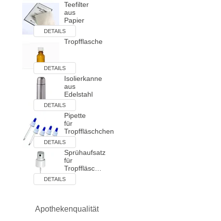
Teefilter
aus
Papier
DETAILS
Tropfflasche
DETAILS
Isolierkanne
aus
Edelstahl
DETAILS
Pipette
für
Tropffläschchen
DETAILS
Sprühaufsatz
für
Tropffläsc…
DETAILS
Apothekenqualität