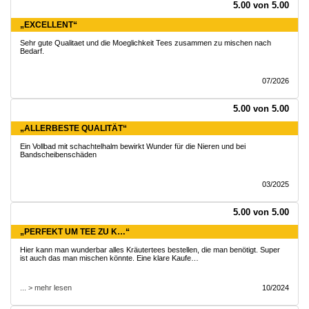
5.00 von 5.00
„EXCELLENT“
Sehr gute Qualitaet und die Moeglichkeit Tees zusammen zu mischen nach
Bedarf.
07/2026
5.00 von 5.00
„ALLERBESTE QUALITÄT“
Ein Vollbad mit schachtelhalm bewirkt Wunder für die Nieren und bei
Bandscheibenschäden
03/2025
5.00 von 5.00
„PERFEKT UM TEE ZU K…“
Hier kann man wunderbar alles Kräutertees bestellen, die man benötigt. Super
ist auch das man mischen könnte. Eine klare Kaufe…
... > mehr lesen
10/2024