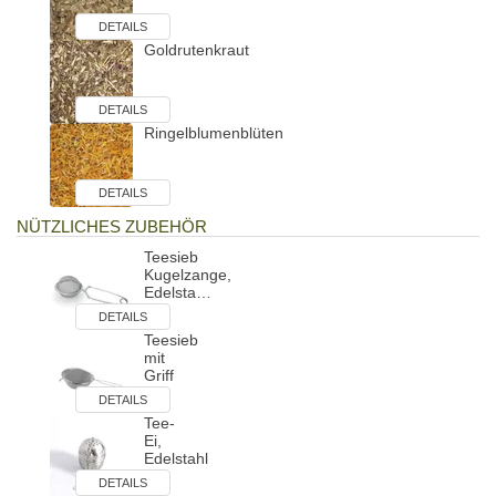
DETAILS
Goldrutenkraut
DETAILS
Ringelblumenblüten
DETAILS
NÜTZLICHES ZUBEHÖR
Teesieb
Kugelzange,
Edelsta…
DETAILS
Teesieb
mit
Griff
DETAILS
Tee-
Ei,
Edelstahl
DETAILS