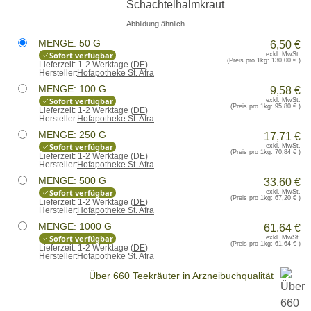
Abbildung ähnlich
MENGE: 50 G
6,50 €
Sofort verfügbar
exkl. MwSt.
(Preis pro 1kg:
130,00 €
)
Lieferzeit:
1-2 Werktage (
DE
)
Hersteller:
Hofapotheke St. Afra
MENGE: 100 G
9,58 €
Sofort verfügbar
exkl. MwSt.
(Preis pro 1kg:
95,80 €
)
Lieferzeit:
1-2 Werktage (
DE
)
Hersteller:
Hofapotheke St. Afra
MENGE: 250 G
17,71 €
Sofort verfügbar
exkl. MwSt.
(Preis pro 1kg:
70,84 €
)
Lieferzeit:
1-2 Werktage (
DE
)
Hersteller:
Hofapotheke St. Afra
MENGE: 500 G
33,60 €
Sofort verfügbar
exkl. MwSt.
(Preis pro 1kg:
67,20 €
)
Lieferzeit:
1-2 Werktage (
DE
)
Hersteller:
Hofapotheke St. Afra
MENGE: 1000 G
61,64 €
Sofort verfügbar
exkl. MwSt.
(Preis pro 1kg:
61,64 €
)
Lieferzeit:
1-2 Werktage (
DE
)
Hersteller:
Hofapotheke St. Afra
Über 660 Teekräuter in Arzneibuchqualität