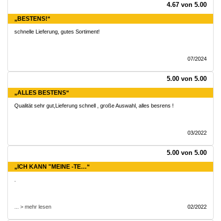
4.67 von 5.00
„BESTENS!“
schnelle Lieferung, gutes Sortiment!
07/2024
5.00 von 5.00
„ALLES BESTENS“
Qualität sehr gut,Lieferung schnell , große Auswahl, alles besrens !
03/2022
5.00 von 5.00
„ICH KANN "MEINE -TE…“
.
... > mehr lesen
02/2022