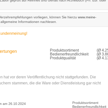
 Labor geprüft auf Reinheit und Gehalt nach Arzneibuch (Ph. Eur. oder
Verzehrempfehlungen vorliegen, können Sie hierzu
www.meine-
allgemeine Informationen nachlesen.
e Kundenmeinung!
Produktsortiment
(Ø 4.2
rtungen
Bedienerfreundlichkeit
(Ø 3.8
Produktqualität
(Ø 4.1
hat vor deren Veröffentlichung nicht stattgefunden. Die
hern stammen, die die Ware oder Dienstleistung gar nicht
Produktsortiment
n am 26.10.2024
Bedienerfreundlichkeit