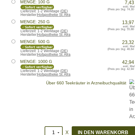
MENGE: 100 G
7,43
Sofort verfügbar
exkl. Mw
(Preis pro 1kg:
74,30 
Lieferzeit:
1-2 Werktage (
DE
)
Hersteller:
Hofapotheke St. Afra
MENGE: 250 G
13,97
Sofort verfügbar
exkl. Mw
(Preis pro 1kg:
55,88 
Lieferzeit:
1-2 Werktage (
DE
)
Hersteller:
Hofapotheke St. Afra
MENGE: 500 G
23,32
Sofort verfügbar
exkl. Mw
(Preis pro 1kg:
46,64 
Lieferzeit:
1-2 Werktage (
DE
)
Hersteller:
Hofapotheke St. Afra
MENGE: 1000 G
42,94
Sofort verfügbar
exkl. Mw
(Preis pro 1kg:
42,94 
Lieferzeit:
1-2 Werktage (
DE
)
Hersteller:
Hofapotheke St. Afra
Über 660 Teekräuter in Arzneibuchqualität
X