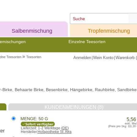
Meine
Meine
Salbenmischung
Tropfenmischung
emischungen
Einzelne Teesorten
»
elne Teesorten
Teesorten
Anmelden
|
Mein Konto
|
Warenkorb (
-Birke, Behaarte Birke, Besenbirke, Hängebirke, Rauhbirke, Sandbirke
KUNDENMEINUNGEN (8)
MENGE: 50 G
5,56
Sofort verfügbar
exkl. Mw
(Preis pro 1kg:
111,20 
Lieferzeit:
1-2 Werktage (
DE
)
Hersteller:
Hofapotheke St. Afra