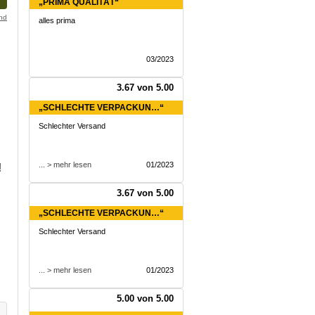
„PRIMA QUALITÄT“
and
alles prima
03/2023
3.67 von 5.00
„SCHLECHTE VERPACKUN…“
Schlechter Versand
... > mehr lesen
01/2023
!
3.67 von 5.00
„SCHLECHTE VERPACKUN…“
Schlechter Versand
... > mehr lesen
01/2023
5.00 von 5.00