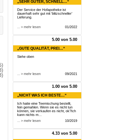
„SEHR GUTER, SCHNELL…“
Der Service der Hofapotheke ist
dauerhaft sehr gut mit ’blitzschneller’
Lieferung.
... > mehr lesen
01/2022
5.00 von 5.00
„GUTE QUALITÄT, PREI…“
Siehe oben
5)
8)
... > mehr lesen
09/2021
3)
1.00 von 5.00
„NICHT WAS ICH BESTE…“
Ich hatte eine Teemischung bestellt,
fein gemahlen. Wenn sie es nicht tun
können, sie verkaufen es nicht, ok?Ich
kann nichts m…
... > mehr lesen
10/2019
4.33 von 5.00