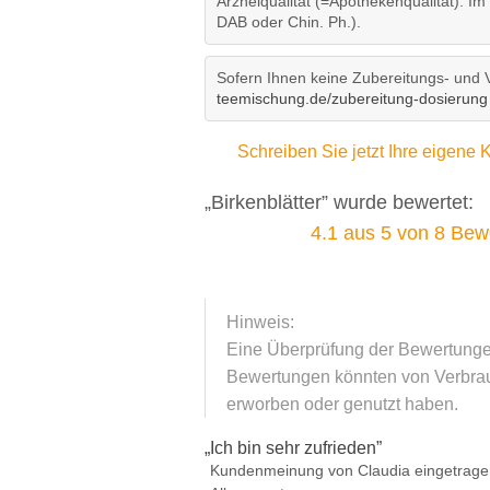
Arzneiqualität (=Apothekenqualität): Im
DAB oder Chin. Ph.).
Sofern Ihnen keine Zubereitungs- und 
teemischung.de/zubereitung-dosierung
Schreiben Sie jetzt Ihre eigen
„Birkenblätter” wurde bewertet:
4.1
aus
5
von
8
Bewe
Hinweis:
Eine Überprüfung der Bewertungen 
Bewertungen könnten von Verbrauc
erworben oder genutzt haben.
„
Ich bin sehr zufrieden
”
Kundenmeinung von
Claudia
eingetrage