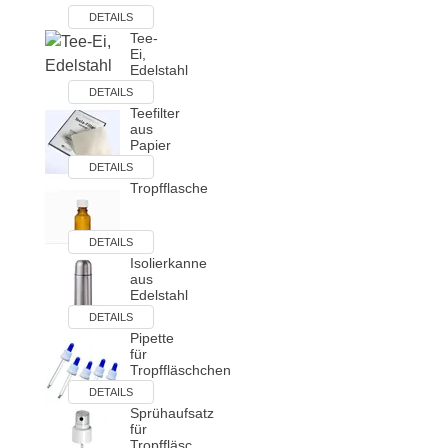
DETAILS
Tee-
Ei,
Edelstahl
DETAILS
Teefilter
aus
Papier
DETAILS
Tropfflasche
DETAILS
Isolierkanne
aus
Edelstahl
DETAILS
Pipette
für
Tropffläschchen
DETAILS
Sprühaufsatz
für
Tropffläsc…