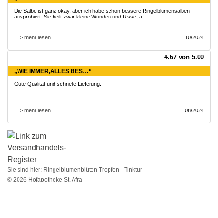
Die Salbe ist ganz okay, aber ich habe schon bessere Ringelblumensalben
ausprobiert. Sie heilt zwar kleine Wunden und Risse, a…
... > mehr lesen
10/2024
4.67 von 5.00
„WIE IMMER,ALLES BES…“
Gute Qualität und schnelle Lieferung.
... > mehr lesen
08/2024
Sie sind hier:
Ringelblumenblüten Tropfen - Tinktur
© 2026 Hofapotheke St. Afra