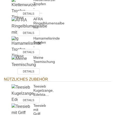
Tropfen
-
Tin…
DETAILS
AFRA
Ringelblumensalbe
mit
…
DETAILS
Hamamelisrinde
Tropfen
-
Ti…
DETAILS
Meine
Teemischung
DETAILS
NÜTZLICHES ZUBEHÖR
Teesieb
Kugelzange,
Edelsta…
DETAILS
Teesieb
mit
Griff