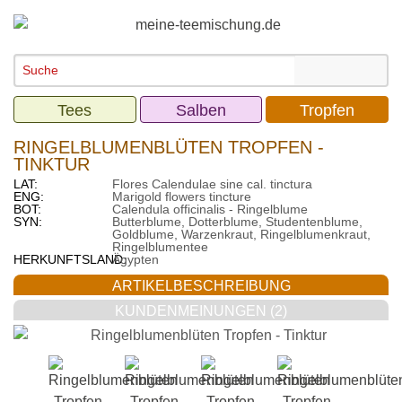
Tees
Salben
Tropfen
RINGELBLUMENBLÜTEN TROPFEN -
TINKTUR
LAT:
Flores Calendulae sine cal. tinctura
ENG:
Marigold flowers tincture
BOT:
Calendula officinalis - Ringelblume
SYN:
Butterblume, Dotterblume, Studentenblume,
Goldblume, Warzenkraut, Ringelblumenkraut,
Ringelblumentee
HERKUNFTSLAND:
Ägypten
ARTIKELBESCHREIBUNG
KUNDENMEINUNGEN (2)