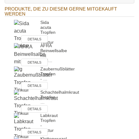
PRODUKTE, DIE ZU DIESEM GERNE MITGEKAUFT
WERDEN
Sida
acuta
Tropfen
-
DETAILS
Tinktur
AFRA
Beinwellsalbe
mit
Arni…
DETAILS
Zaubernußblätter
Tropfen
- …
DETAILS
Schachtelhalmkraut
Tropfen
…
DETAILS
Labkraut
Tropfen
-
Tinktur
DETAILS
Klettenwurzel