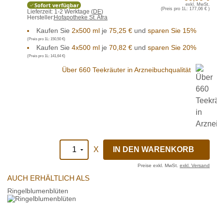
Sofort verfügbar
exkl. MwSt.
(Preis pro 1L:
177,06 €
)
Lieferzeit:
1-2 Werktage (
DE
)
Hersteller:
Hofapotheke St. Afra
Kaufen Sie
2x500 ml
je
75,25 €
und
sparen Sie 15%
(Preis pro 1L:
150,50 €
)
Kaufen Sie
4x500 ml
je
70,82 €
und
sparen Sie 20%
(Preis pro 1L:
141,64 €
)
Über 660 Teekräuter in Arzneibuchqualität
X
Preise exkl. MwSt.
exkl. Versand
AUCH ERHÄLTLICH ALS
Ringelblumenblüten