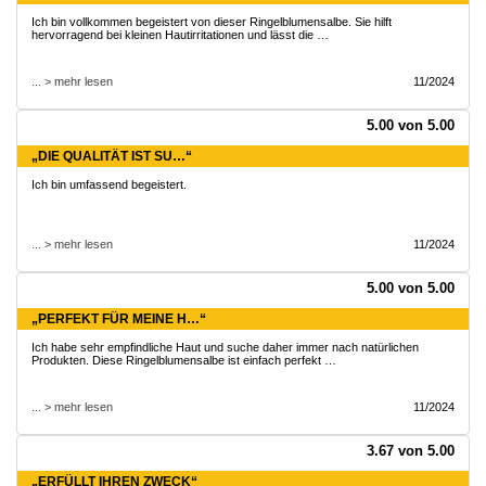
Ich bin vollkommen begeistert von dieser Ringelblumensalbe. Sie hilft
hervorragend bei kleinen Hautirritationen und lässt die …
... > mehr lesen
11/2024
5.00 von 5.00
„DIE QUALITÄT IST SU…“
Ich bin umfassend begeistert.
... > mehr lesen
11/2024
5.00 von 5.00
„PERFEKT FÜR MEINE H…“
Ich habe sehr empfindliche Haut und suche daher immer nach natürlichen
Produkten. Diese Ringelblumensalbe ist einfach perfekt …
... > mehr lesen
11/2024
3.67 von 5.00
„ERFÜLLT IHREN ZWECK“