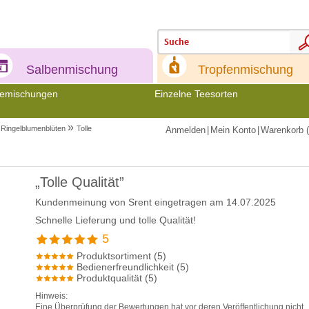
Meine
Meine
Salbenmischung
Tropfenmischung
emischungen
Einzelne Teesorten
»
Ringelblumenblüten
Tolle
Anmelden
|
Mein Konto
|
Warenkorb (
„Tolle Qualität”
Kundenmeinung von
Srent
eingetragen am 14.07.2025
Schnelle Lieferung und tolle Qualität!
5
Produktsortiment (5)
Bedienerfreundlichkeit (5)
Produktqualität (5)
Hinweis:
Eine Überprüfung der Bewertungen hat vor deren Veröffentlichung nicht