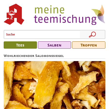
Tees
Salben
Tropfen
Wohlriechender Salomonssiegel