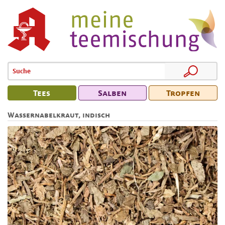
Tees
Salben
Tropfen
Wassernabelkraut, indisch