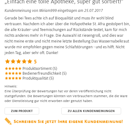
„Einfach eine tolle Apotheke, super gut sortiert!”
Kundenmeinung von
Miriam999
eingetragen am 25.07.2017
Gerade bei Tees achte ich auf Bioqualität und muss ihr wohl blind
vertrauen. Nachdem ich aber über die Hofapotheke St. Afra gestolpert bin,
die alle Kräuter- und Teemischungen auf Rückstände testet, kam für mich
nichts anderes mehr in Frage. Die Auswahl ist riesengroß, und dies war
nicht meine erste und nicht meine letzte Bestellung.Das Wassernabelkraut
wurde mir empfohlen gegen meine Schlafstörungen - und es hilft. Nicht
jeden Tag, aber sehr oft. Danke!
5
Produktsortiment (5)
Bedienerfreundlichkeit (5)
Produktqualität (5)
Hinweis:
Eine Überprüfung der Bewertungen hat vor deren Veröffentlichung nicht
stattgefunden. Die Bewertungen könnten von Verbrauchern stammen, die die Ware
oder Dienstleistung gar nicht erworben oder genutzt haben.
ZUM PRODUKT
ZU ALLEN KUNDENMEINUNGEN
Schreiben Sie jetzt Ihre eigene Kundenmeinung!