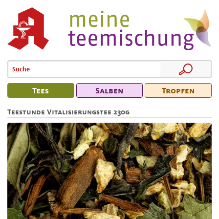
Tees
Salben
Tropfen
Teestunde Vitalisierungstee 230g