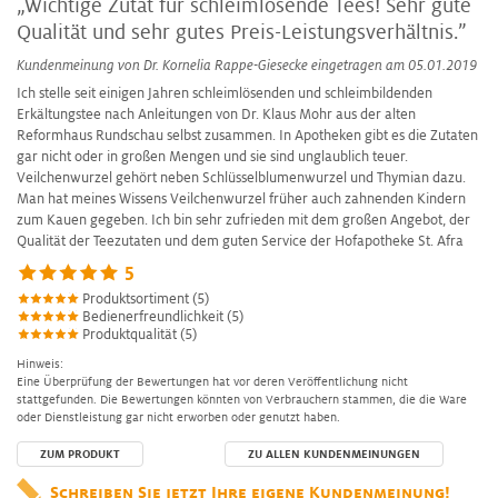
„Wichtige Zutat für schleimlösende Tees! Sehr gute
Qualität und sehr gutes Preis-Leistungsverhältnis.”
Kundenmeinung von
Dr. Kornelia Rappe-Giesecke
eingetragen am 05.01.2019
Ich stelle seit einigen Jahren schleimlösenden und schleimbildenden
Erkältungstee nach Anleitungen von Dr. Klaus Mohr aus der alten
Reformhaus Rundschau selbst zusammen. In Apotheken gibt es die Zutaten
gar nicht oder in großen Mengen und sie sind unglaublich teuer.
Veilchenwurzel gehört neben Schlüsselblumenwurzel und Thymian dazu.
Man hat meines Wissens Veilchenwurzel früher auch zahnenden Kindern
zum Kauen gegeben. Ich bin sehr zufrieden mit dem großen Angebot, der
Qualität der Teezutaten und dem guten Service der Hofapotheke St. Afra
5
Produktsortiment (5)
Bedienerfreundlichkeit (5)
Produktqualität (5)
Hinweis:
Eine Überprüfung der Bewertungen hat vor deren Veröffentlichung nicht
stattgefunden. Die Bewertungen könnten von Verbrauchern stammen, die die Ware
oder Dienstleistung gar nicht erworben oder genutzt haben.
ZUM PRODUKT
ZU ALLEN KUNDENMEINUNGEN
Schreiben Sie jetzt Ihre eigene Kundenmeinung!