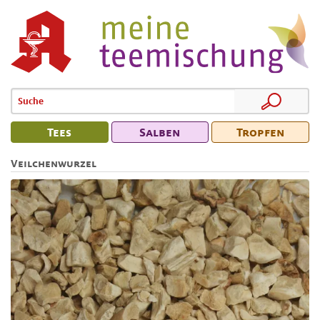
Tees
Salben
Tropfen
Veilchenwurzel