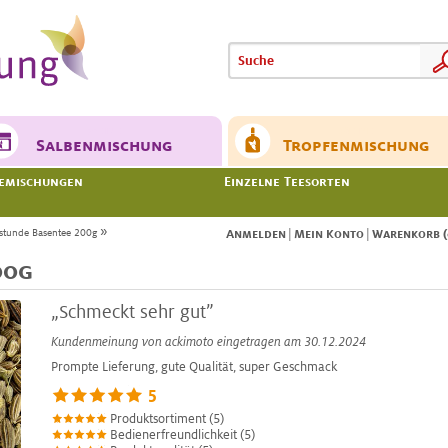
Meine
Meine
Salbenmischung
Tropfenmischung
emischungen
Einzelne Teesorten
»
stunde Basentee 200g
Anmelden
|
Mein Konto
|
Warenkorb (
00g
„Schmeckt sehr gut”
Kundenmeinung von
ackimoto
eingetragen am 30.12.2024
Prompte Lieferung, gute Qualität, super Geschmack
5
Produktsortiment (5)
Bedienerfreundlichkeit (5)