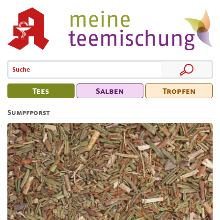
Tees
Salben
Tropfen
Sumpfporst