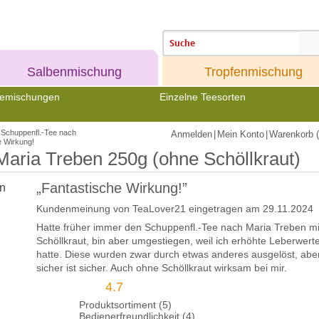
Meine
Meine
Salbenmischung
Tropfenmischung
emischungen
Einzelne Teesorten
Schuppenfl.-Tee nach
Anmelden
|
Mein Konto
|
Warenkorb (
e Wirkung!
Maria Treben 250g (ohne Schöllkraut)
„Fantastische Wirkung!”
Kundenmeinung von
TeaLover21
eingetragen am 29.11.2024
Hatte früher immer den Schuppenfl.-Tee nach Maria Treben mi
Schöllkraut, bin aber umgestiegen, weil ich erhöhte Leberwert
hatte. Diese wurden zwar durch etwas anderes ausgelöst, abe
sicher ist sicher. Auch ohne Schöllkraut wirksam bei mir.
4.7
Produktsortiment (5)
Bedienerfreundlichkeit (4)