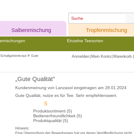
Meine
Meine
Salbenmischung
Tropfenmischung
emischungen
Einzelne Teesorten
»
Schafgarbenkraut
Gute
Anmelden
|
Mein Konto
|
Warenkorb (
„Gute Qualität”
Kundenmeinung von
Lanzasol
eingetragen am 28.01.2024
Gute Qualität, nutze es für Tee. Sehr empfehlenswert.
5
Produktsortiment (5)
Bedienerfreundlichkeit (5)
Produktqualität (5)
Hinweis:
Eine Überprüfung der Bewertungen hat vor deren Veröffentlichung nicht