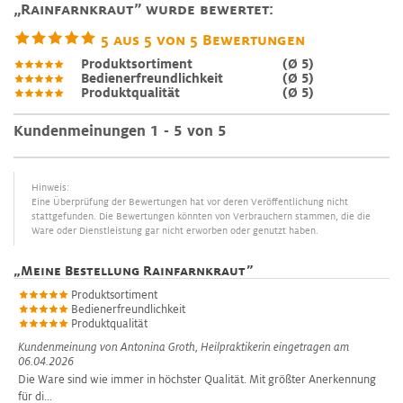
„Rainfarnkraut” wurde bewertet:
5
aus
5
von
5
Bewertungen
Produktsortiment
(Ø 5)
Bedienerfreundlichkeit
(Ø 5)
Produktqualität
(Ø 5)
Kundenmeinungen 1 - 5 von 5
Hinweis:
Eine Überprüfung der Bewertungen hat vor deren Veröffentlichung nicht
stattgefunden. Die Bewertungen könnten von Verbrauchern stammen, die die
Ware oder Dienstleistung gar nicht erworben oder genutzt haben.
„
Meine Bestellung Rainfarnkraut
”
Produktsortiment
Bedienerfreundlichkeit
Produktqualität
Kundenmeinung von
Antonina Groth, Heilpraktikerin
eingetragen am
06.04.2026
Die Ware sind wie immer in höchster Qualität. Mit größter Anerkennung
für di…