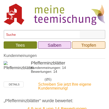
Tees
Salben
Tropfen
Kundenmeinungen
Pfefferminzblätter
Kundenmeinungen: 14
Bewertungen: 14
(Ø5)
Schreiben Sie jetzt Ihre eigene
DETAILS
Kundenmeinung!
„Pfefferminzblätter” wurde bewertet:
4.9
aus
5
von
14
Bewertungen