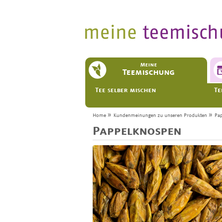
Meine
Teemischung
Tee selber mischen
Te
»
»
Home
Kundenmeinungen zu unseren Produkten
Pa
Pappelknospen