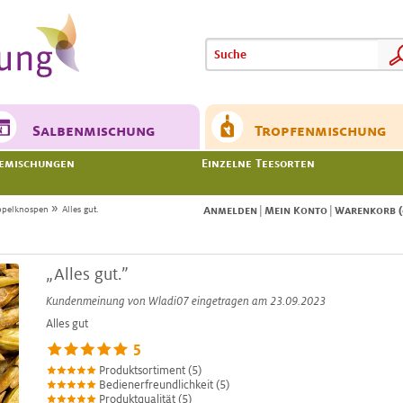
Meine
Meine
Salbenmischung
Tropfenmischung
emischungen
Einzelne Teesorten
»
ppelknospen
Alles gut.
Anmelden
|
Mein Konto
|
Warenkorb (
„Alles gut.”
Kundenmeinung von
Wladi07
eingetragen am 23.09.2023
Alles gut
5
Produktsortiment (5)
Bedienerfreundlichkeit (5)
Produktqualität (5)