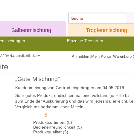
Meine
Meine
Salbenmischung
Tropfenmischung
emischungen
Einzelne Teesorten
»
AFRA Nasenreflexöl mite
Anmelden
|
Mein Konto
|
Warenkorb (
ite
„Gute Mischung”
Kundenmeinung von
Gertrud
eingetragen am 04.05.2019
Sehr gutes Produkt, endlich einmal eine vollständige Hilfe bis
zum Ende der Auskurierung und das wird jedesmal erreicht.Ke
Vergleich mit herkömmlichen Mitteln.
5
Produktsortiment (5)
Bedienerfreundlichkeit (5)
Produktqualität (5)