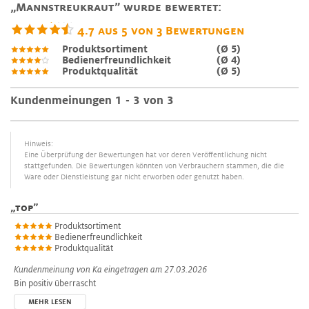
„Mannstreukraut” wurde bewertet:
4.7
aus
5
von
3
Bewertungen
Produktsortiment
(Ø 5)
Bedienerfreundlichkeit
(Ø 4)
Produktqualität
(Ø 5)
Kundenmeinungen 1 - 3 von 3
Hinweis:
Eine Überprüfung der Bewertungen hat vor deren Veröffentlichung nicht
stattgefunden. Die Bewertungen könnten von Verbrauchern stammen, die die
Ware oder Dienstleistung gar nicht erworben oder genutzt haben.
„
top
”
Produktsortiment
Bedienerfreundlichkeit
Produktqualität
Kundenmeinung von
Ka
eingetragen am 27.03.2026
Bin positiv überrascht
MEHR LESEN