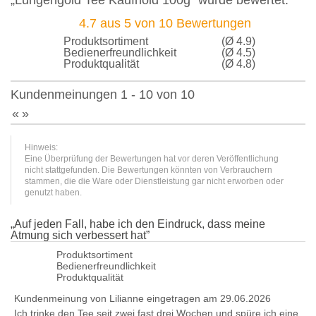
„Lungengold Tee Kaufhold 100g” wurde bewertet:
4.7
aus
5
von
10
Bewertungen
Produktsortiment
(Ø 4.9)
Bedienerfreundlichkeit
(Ø 4.5)
Produktqualität
(Ø 4.8)
Kundenmeinungen 1 - 10 von 10
«
»
Hinweis:
Eine Überprüfung der Bewertungen hat vor deren Veröffentlichung
nicht stattgefunden. Die Bewertungen könnten von Verbrauchern
stammen, die die Ware oder Dienstleistung gar nicht erworben oder
genutzt haben.
„
Auf jeden Fall, habe ich den Eindruck, dass meine
Atmung sich verbessert hat
”
Produktsortiment
Bedienerfreundlichkeit
Produktqualität
Kundenmeinung von
Lilianne
eingetragen am 29.06.2026
Ich trinke den Tee seit zwei fast drei Wochen und spüre ich eine