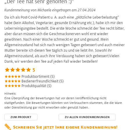
„Der Tee hat sehr geholfen :)”
Kundenmeinung von
Michaela
eingetragen am 27.04.2024
Da ich als Post-Covid-Patient u. A. auch eine „plötzliche Leberbelastung“
habe (kein Alkohol, Vegetarier, gesunde Ernährung etc.), habe ich mir den
Leberreinigungstee bestellt. Die erste Woche schmeckt der Tee recht bitter,
aber daran müssen sich die Geschmacksnerven wohl erst wieder
gewöhnen. Nach einer Woche schmeckt er gut und gesund. Mein
Allgemeinzustand hat sich nach wenigen Tagen gebessert und auch meiner
Mutter bereite ich diesen Tee täglich zu und sie liebt ihn. Sowohl ihr
Allgemeinzustand, als auch ihre Verdauung haben sich gebessert.Vielen
Dank, wir werden den Tee auf jeden Fall wieder bestellen!
5
Produktsortiment (5)
Bedienerfreundlichkeit (5)
Produktqualität (5)
Hinweis:
Eine Überprüfung der Bewertungen hat vor deren Veröffentlichung nicht
stattgefunden. Die Bewertungen könnten von Verbrauchern stammen, die die Ware
oder Dienstleistung gar nicht erworben oder genutzt haben.
ZUM PRODUKT
ZU ALLEN KUNDENMEINUNGEN
Schreiben Sie jetzt Ihre eigene Kundenmeinung!