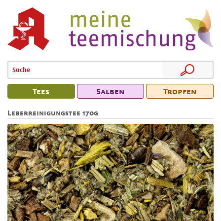
Tees
Salben
Tropfen
Leberreinigungstee 170g