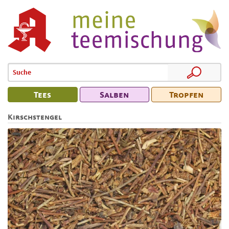
Tees
Salben
Tropfen
Kirschstengel