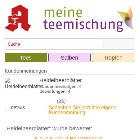
Tees
Salben
Tropfen
Kundenmeinungen
Heidelbeerblätter
Kundenmeinungen: 4
Bewertungen: 4
(Ø5)
Schreiben Sie jetzt Ihre eigene
DETAILS
Kundenmeinung!
„Heidelbeerblätter” wurde bewertet:
5
aus
5
von
4
Bewertungen