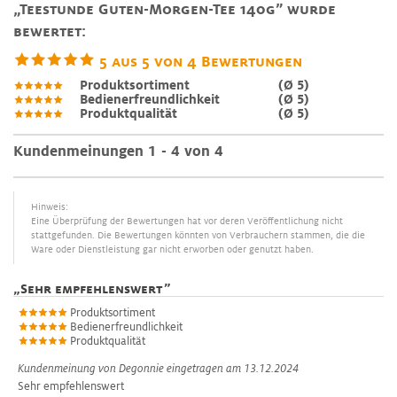
„Teestunde Guten-Morgen-Tee 140g” wurde
bewertet:
5
aus
5
von
4
Bewertungen
Produktsortiment
(Ø 5)
Bedienerfreundlichkeit
(Ø 5)
Produktqualität
(Ø 5)
Kundenmeinungen 1 - 4 von 4
Hinweis:
Eine Überprüfung der Bewertungen hat vor deren Veröffentlichung nicht
stattgefunden. Die Bewertungen könnten von Verbrauchern stammen, die die
Ware oder Dienstleistung gar nicht erworben oder genutzt haben.
„
Sehr empfehlenswert
”
Produktsortiment
Bedienerfreundlichkeit
Produktqualität
Kundenmeinung von
Degonnie
eingetragen am 13.12.2024
Sehr empfehlenswert