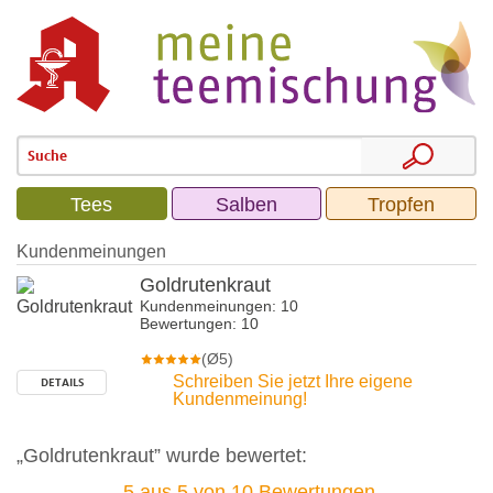
Tees
Salben
Tropfen
Kundenmeinungen
Goldrutenkraut
Kundenmeinungen: 10
Bewertungen: 10
(Ø5)
Schreiben Sie jetzt Ihre eigene
DETAILS
Kundenmeinung!
„Goldrutenkraut” wurde bewertet:
5
aus
5
von
10
Bewertungen