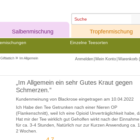
Meine
Meine
Salbenmischung
Tropfenmischung
emischungen
Einzelne Teesorten
»
Giftlattich
Im Allgemein
Anmelden
|
Mein Konto
|
Warenkorb (
„Im Allgemein ein sehr Gutes Kraut gegen
Schmerzen.”
Kundenmeinung von
Blackrose
eingetragen am 10.04.2022
Ich Habe den Tee Getrunken nach einer Nieren OP
(Flankenschnitt), weil Ich eine Opioid Unverträglichkeit habe, d
Hat mir der Tee wirklich gut Geholfen wirkt nach der Einnahme
für ca. 3-4 Stunden, Natürlich nur zur Kurzen Anwendung ca. 1
2 Wochen.
4.7