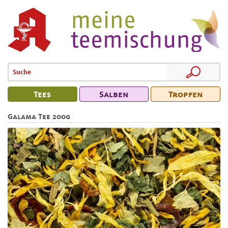
Tees
Salben
Tropfen
Galama Tee 200g