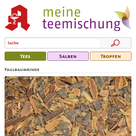
Tees
Salben
Tropfen
Faulbaumrinde