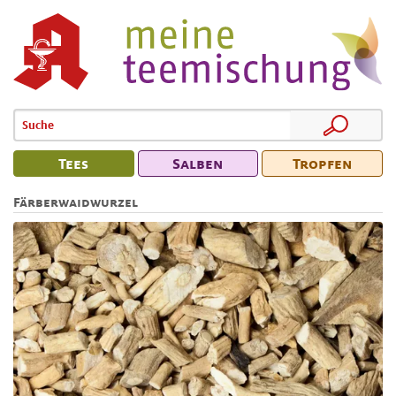
Tees
Salben
Tropfen
Färberwaidwurzel