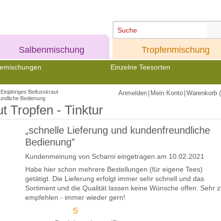
Meine
Meine
Salbenmischung
Tropfenmischung
emischungen
Einzelne Teesorten
Einjähriges Beifusskraut
Anmelden
|
Mein Konto
|
Warenkorb (
eundliche Bedienung
t Tropfen - Tinktur
„schnelle Lieferung und kundenfreundliche
Bedienung”
Kundenmeinung von
Scharni
eingetragen am 10.02.2021
Habe hier schon mehrere Bestellungen (für eigene Tees)
getätigt. Die Lieferung erfolgt immer sehr schnell und das
Sortiment und die Qualität lassen keine Wünsche offen. Sehr 
empfehlen - immer wieder gern!
5