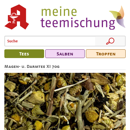
Tees
Salben
Tropfen
Magen- u. Darmtee XI 70g