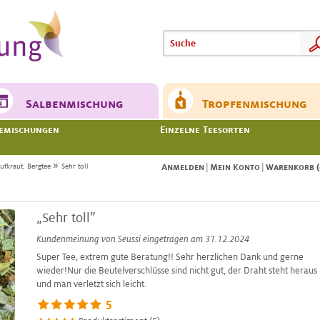
Meine
Meine
Salbenmischung
Tropfenmischung
emischungen
Einzelne Teesorten
»
ufkraut, Bergtee
Sehr toll
Anmelden
|
Mein Konto
|
Warenkorb (
„Sehr toll”
Kundenmeinung von
Seussi
eingetragen am 31.12.2024
Super Tee, extrem gute Beratung!! Sehr herzlichen Dank und gerne
wieder!Nur die Beutelverschlüsse sind nicht gut, der Draht steht heraus
und man verletzt sich leicht.
5